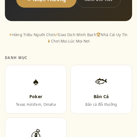
⭐
Hàng Triệu Người Chơi
✅
Giao Dịch Minh Bạch
🏆
Nhà Cái Uy Tín
📱
Chơi Mọi Lúc Mọi Nơi
DANH MỤC
♠
🐟
Poker
Bắn Cá
Texas Hold'em, Omaha
Bắn cá đổi thưởng
💰