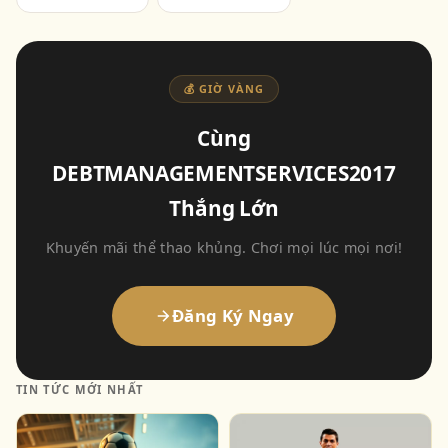
💰 GIỜ VÀNG
Cùng
DEBTMANAGEMENTSERVICES2017
Thắng Lớn
Khuyến mãi thể thao khủng. Chơi mọi lúc mọi nơi!
Đăng Ký Ngay
TIN TỨC MỚI NHẤT