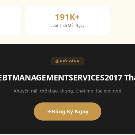
191K+
Lượt Chơi Mỗi Ngày
💰 GIỜ VÀNG
EBTMANAGEMENTSERVICES2017 Th
Khuyến mãi thể thao khủng. Chơi mọi lúc mọi nơi!
Đăng Ký Ngay