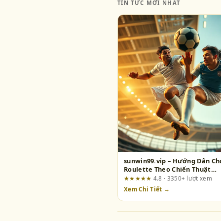
TIN TỨC MỚI NHẤT
sunwin99.vip – Hướng Dẫn Ch
Roulette Theo Chiến Thuật
D'Alembert
★★★★★
4.8 · 3350+ lượt xem
Xem Chi Tiết →