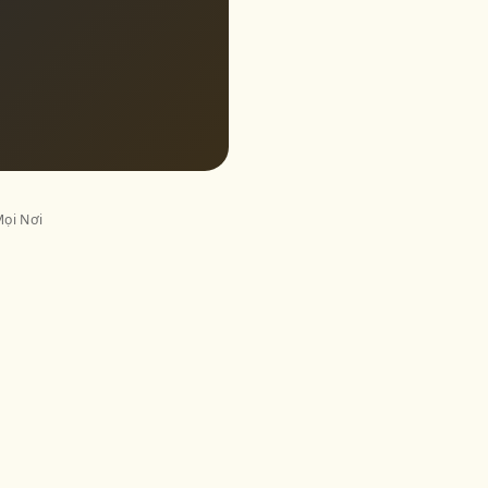
Mọi Nơi