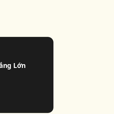
ắng Lớn