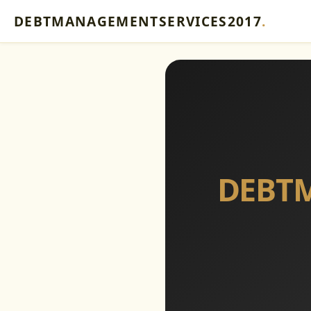
DEBTMANAGEMENTSERVICES2017
.
DEBT