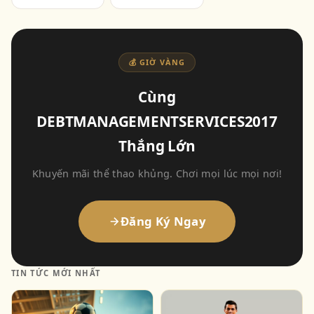
💰 GIỜ VÀNG
Cùng
DEBTMANAGEMENTSERVICES2017
Thắng Lớn
Khuyến mãi thể thao khủng. Chơi mọi lúc mọi nơi!
Đăng Ký Ngay
TIN TỨC MỚI NHẤT