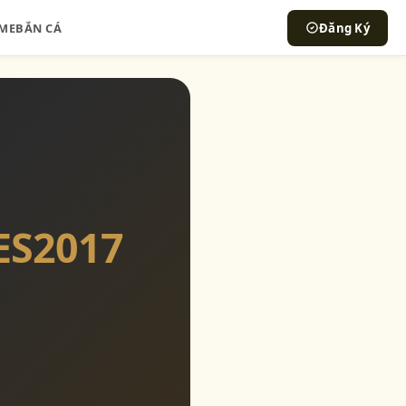
AME
BẮN CÁ
Đăng Ký
S2017