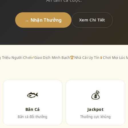
An tâm cá cược.
→ Nhận Thưởng
Xem Chi Tiết
 Triệu Người Chơi
✅
Giao Dịch Minh Bạch
🏆
Nhà Cái Uy Tín
📱
Chơi Mọi Lúc 
🐟
💰
Bắn Cá
Jackpot
Bắn cá đổi thưởng
Thưởng cực khủng