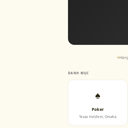
⭐
Hàng
DANH MỤC
♠
Poker
Texas Hold'em, Omaha