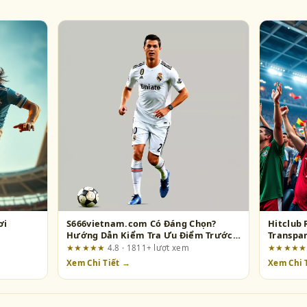
ơi
S666vietnam.com Có Đáng Chọn?
Hitclub 
Hướng Dẫn Kiểm Tra Ưu Điểm Trước
Transpar
Khi Đặt Cược
Security
★★★★★
4.8 · 1811+ lượt xem
★★★★
Xem Chi Tiết →
Xem Chi 