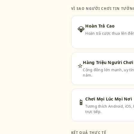
VÌ SAO NGƯỜI CHƠI TIN TƯỞN
Hoàn Trả Cao
💎
Hoàn trả cược thua lên đến
Hàng Triệu Người Chơi
⭐
Cộng đồng lớn mạnh, uy tí
năm.
Chơi Mọi Lúc Mọi Nơi
📱
Tương thích Android, iOS, 
trực tiếp.
KẾT QUẢ THỰC TẾ