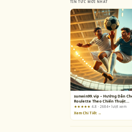
TIN TỨC MỚI NHẤT
sunwin99.vip – Hướng Dẫn Ch
Roulette Theo Chiến Thuật
D'Alembert
★★★★★
4.8 · 2684+ lượt xem
Xem Chi Tiết →