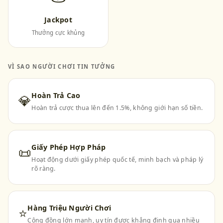
Jackpot
Thưởng cực khủng
VÌ SAO NGƯỜI CHƠI TIN TƯỞNG
Hoàn Trả Cao
💎
Hoàn trả cược thua lên đến 1.5%, không giới hạn số tiền.
Giấy Phép Hợp Pháp
📜
Hoạt động dưới giấy phép quốc tế, minh bạch và pháp lý
rõ ràng.
Hàng Triệu Người Chơi
⭐
Cộng đồng lớn mạnh, uy tín được khẳng định qua nhiều