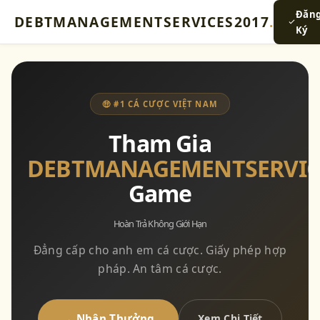
Đăn
DEBTMANAGEMENTSERVICES2017
.
Ký
🤑 #1 CÁ CƯỢC VIỆT NAM
Tham Gia
DEBTMANAGEMENTSERVIC
Game
Hoàn Trả Không Giới Hạn
Đẳng cấp cho anh em cá cược. Giấy phép hợp
pháp. An tâm cá cược.
→ Nhận Thưởng
Xem Chi Tiết