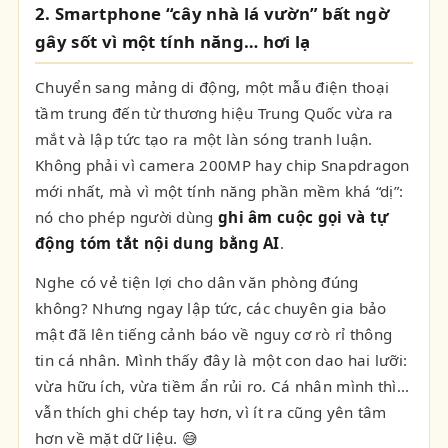
2. Smartphone “cây nhà lá vườn” bất ngờ
gây sốt vì một tính năng… hơi lạ
Chuyển sang mảng di động, một mẫu điện thoại
tầm trung đến từ thương hiệu Trung Quốc vừa ra
mắt và lập tức tạo ra một làn sóng tranh luận.
Không phải vì camera 200MP hay chip Snapdragon
mới nhất, mà vì một tính năng phần mềm khá “dị”:
nó cho phép người dùng
ghi âm cuộc gọi và tự
động tóm tắt nội dung bằng AI
.
Nghe có vẻ tiện lợi cho dân văn phòng đúng
không? Nhưng ngay lập tức, các chuyên gia bảo
mật đã lên tiếng cảnh báo về nguy cơ rò rỉ thông
tin cá nhân. Mình thấy đây là một con dao hai lưỡi:
vừa hữu ích, vừa tiềm ẩn rủi ro. Cá nhân mình thì…
vẫn thích ghi chép tay hơn, vì ít ra cũng yên tâm
hơn về mặt dữ liệu. 😅