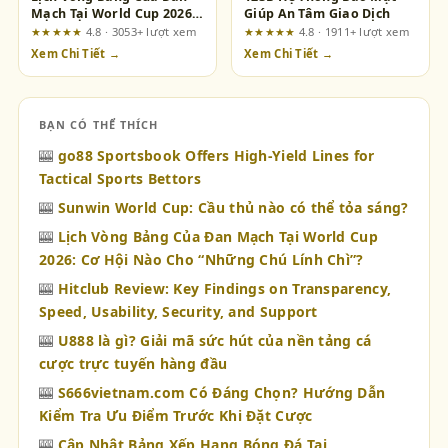
Mạch Tại World Cup 2026:
Giúp An Tâm Giao Dịch
Cơ Hội Nào Cho “Những
★★★★★
4.8 · 3053+ lượt xem
★★★★★
4.8 · 1911+ lượt xem
Chú Lính Chì”?
Xem Chi Tiết →
Xem Chi Tiết →
BẠN CÓ THỂ THÍCH
🎰
go88 Sportsbook Offers High-Yield Lines for
Tactical Sports Bettors
🎰
Sunwin World Cup: Cầu thủ nào có thể tỏa sáng?
🎰
Lịch Vòng Bảng Của Đan Mạch Tại World Cup
2026: Cơ Hội Nào Cho “Những Chú Lính Chì”?
🎰
Hitclub Review: Key Findings on Transparency,
Speed, Usability, Security, and Support
🎰
U888 là gì? Giải mã sức hút của nền tảng cá
cược trực tuyến hàng đầu
🎰
S666vietnam.com Có Đáng Chọn? Hướng Dẫn
Kiểm Tra Ưu Điểm Trước Khi Đặt Cược
🎰
Cập Nhật Bảng Xếp Hạng Bóng Đá Tại