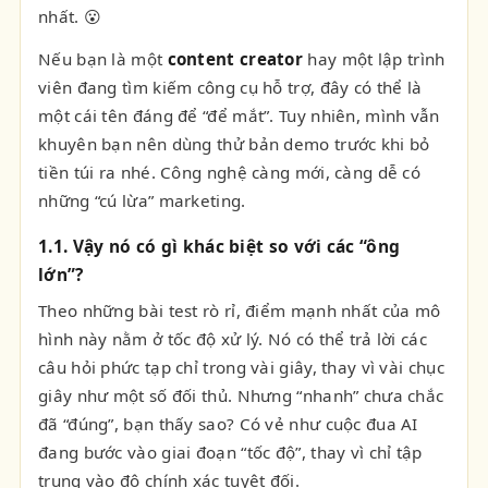
nhất. 😮
Nếu bạn là một
content creator
hay một lập trình
viên đang tìm kiếm công cụ hỗ trợ, đây có thể là
một cái tên đáng để “để mắt”. Tuy nhiên, mình vẫn
khuyên bạn nên dùng thử bản demo trước khi bỏ
tiền túi ra nhé. Công nghệ càng mới, càng dễ có
những “cú lừa” marketing.
1.1. Vậy nó có gì khác biệt so với các “ông
lớn”?
Theo những bài test rò rỉ, điểm mạnh nhất của mô
hình này nằm ở tốc độ xử lý. Nó có thể trả lời các
câu hỏi phức tạp chỉ trong vài giây, thay vì vài chục
giây như một số đối thủ. Nhưng “nhanh” chưa chắc
đã “đúng”, bạn thấy sao? Có vẻ như cuộc đua AI
đang bước vào giai đoạn “tốc độ”, thay vì chỉ tập
trung vào độ chính xác tuyệt đối.