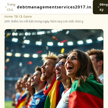
Trang
Đăng
debtmanagementservices2017.in
.
Chủ
Ký
Home
›
Tất Cả Game
›
24h: Điểm tin nổi bật trong ngày hôm nay (và một chút g