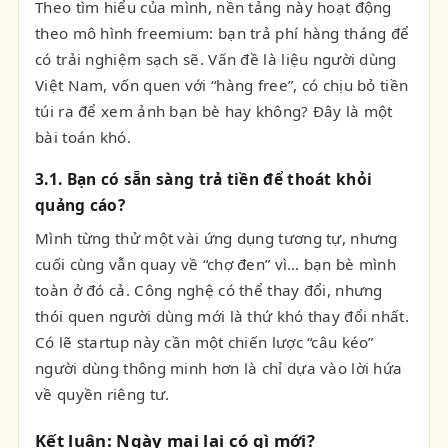
Theo tìm hiểu của mình, nền tảng này hoạt động
theo mô hình freemium: bạn trả phí hàng tháng để
có trải nghiệm sạch sẽ. Vấn đề là liệu người dùng
Việt Nam, vốn quen với “hàng free”, có chịu bỏ tiền
túi ra để xem ảnh bạn bè hay không? Đây là một
bài toán khó.
3.1. Bạn có sẵn sàng trả tiền để thoát khỏi
quảng cáo?
Mình từng thử một vài ứng dụng tương tự, nhưng
cuối cùng vẫn quay về “chợ đen” vì… bạn bè mình
toàn ở đó cả. Công nghệ có thể thay đổi, nhưng
thói quen người dùng mới là thứ khó thay đổi nhất.
Có lẽ startup này cần một chiến lược “câu kéo”
người dùng thông minh hơn là chỉ dựa vào lời hứa
về quyền riêng tư.
Kết luận: Ngày mai lại có gì mới?