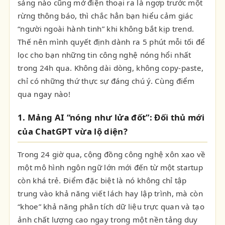
sáng nào cũng mở điện thoại ra là ngợp trước một
rừng thông báo, thì chắc hẳn bạn hiểu cảm giác
“người ngoài hành tinh” khi không bắt kịp trend.
Thế nên mình quyết định dành ra 5 phút mỗi tối để
lọc cho bạn những tin công nghệ nóng hổi nhất
trong 24h qua. Không dài dòng, không copy-paste,
chỉ có những thứ thực sự đáng chú ý. Cùng điểm
qua ngay nào!
1. Mảng AI “nóng như lửa đốt”: Đối thủ mới
của ChatGPT vừa lộ diện?
Trong 24 giờ qua, cộng đồng công nghệ xôn xao về
một mô hình ngôn ngữ lớn mới đến từ một startup
còn khá trẻ. Điểm đặc biệt là nó không chỉ tập
trung vào khả năng viết lách hay lập trình, mà còn
“khoe” khả năng phân tích dữ liệu trực quan và tạo
ảnh chất lượng cao ngay trong một nền tảng duy