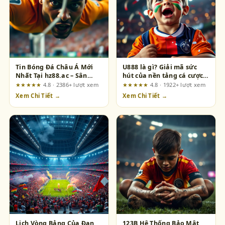
Tin Bóng Đá Châu Á Mới
U888 là gì? Giải mã sức
Nhất Tại hz88.ac – Sân
hút của nền tảng cá cược
Chơi Của Dân Chơi Thực
trực tuyến hàng đầu
★★★★★
4.8 · 2386+ lượt xem
★★★★★
4.8 · 1922+ lượt xem
Thụ
Xem Chi Tiết →
Xem Chi Tiết →
Lịch Vòng Bảng Của Đan
123B Hệ Thống Bảo Mật