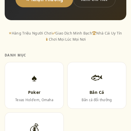
⭐
Hàng Triệu Người Chơi
✅
Giao Dịch Minh Bạch
🏆
Nhà Cái Uy Tín
📱
Chơi Mọi Lúc Mọi Nơi
DANH MỤC
♠
🐟
Poker
Bắn Cá
Texas Hold'em, Omaha
Bắn cá đổi thưởng
💰