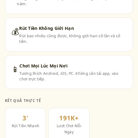
năm.
Rút Tiền Không Giới Hạn
💰
Rút bao nhiêu cũng được, không giới hạn số lần và số
tiền.
Chơi Mọi Lúc Mọi Nơi
📱
Tương thích Android, iOS, PC. Không cần tải app, vào
chơi trực tiếp.
KẾT QUẢ THỰC TẾ
3'
191K+
Rút Tiền Nhanh
Lượt Chơi Mỗi
Ngày