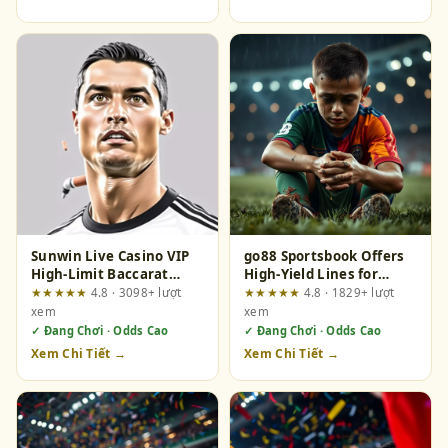
Sunwin Live Casino VIP
go88 Sportsbook Offers
High-Limit Baccarat
High-Yield Lines for
Tables 24/7: A UX Review
Tactical Sports Bettors
★★★★★
4.8 · 3098+ lượt
★★★★★
4.8 · 1829+ lượt
of Who Benefits and Who
xem
xem
Should Pass
✓ Đang Chơi · Odds Cao
✓ Đang Chơi · Odds Cao
Xem Chi Tiết →
Xem Chi Tiết →