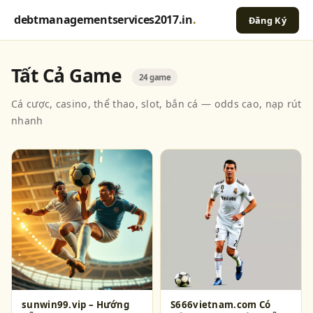
debtmanagementservices2017.in
.
Đăng Ký
Tất Cả Game
24 game
Cá cược, casino, thể thao, slot, bắn cá — odds cao, nạp rút
nhanh
sunwin99.vip – Hướng
S666vietnam.com Có