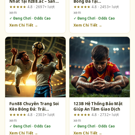
Nhất Tại hz88.ac – Sân
Bóng Đá Tại
Chơi Của Dân Chơi Thực
xoso66a.co.com – Sân
★★★★★
4.8 · 2697+ lượt
★★★★★
4.8 · 2453+ lượt
Thụ
Chơi Cực Chất Cho Dân
xem
xem
Cược
✓ Đang Chơi · Odds Cao
✓ Đang Chơi · Odds Cao
Xem Chi Tiết →
Xem Chi Tiết →
Fun88 Chuyên Trang Soi
123B Hệ Thống Bảo Mật
Kèo Bóng Đá: Trải
Giúp An Tâm Giao Dịch
Nghiệm Cá Cược Đỉnh
★★★★★
4.8 · 2303+ lượt
★★★★★
4.8 · 2732+ lượt
Cao
xem
xem
✓ Đang Chơi · Odds Cao
✓ Đang Chơi · Odds Cao
Xem Chi Tiết →
Xem Chi Tiết →