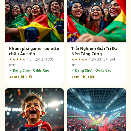
Khám phá game roulette
Trải Nghiệm Giải Trí Đa
châu Âu trên
Nền Tảng Cùng
fun88.support: Ba phát
123b.deal: Từ Kỳ Vọng
★★★★★
4.8 · 2612+ lượt
★★★★★
4.8 · 3318+ lượt
hiện quan trọng từ góc
Đến Những Điều Cần Tự
xem
xem
nhìn quản lý rủi ro
Kiểm Chứng
✓ Đang Chơi · Odds Cao
✓ Đang Chơi · Odds Cao
Xem Chi Tiết →
Xem Chi Tiết →